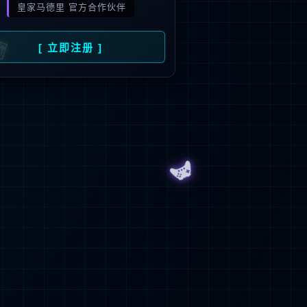
2
+
22
发平台
节能环保认证
省份覆盖
>
返
回
顶