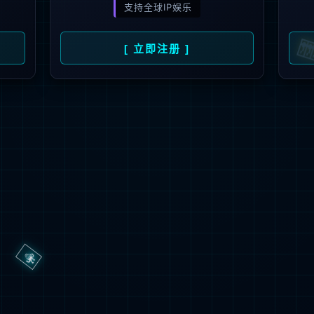
Customer oriented,technology driven,service first
获取方案
700
+
5
+
70
+
100
+
6
+
产品中心
户
在编工程师
ISO体系
软著使用权
国家专利使用权
自主开
产品中心
技术服务与支持
伙伴认证培训
自主研发、本地生产更易满足本土企业所需
全部产品 >
云科存储
服务介绍
伙伴注册入口
公司新闻
云科计算
产品公告
相关证书查询